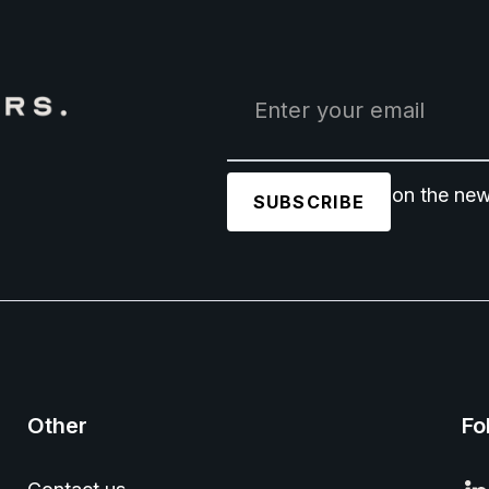
Join 1,500+ users on the new
Other
Fo