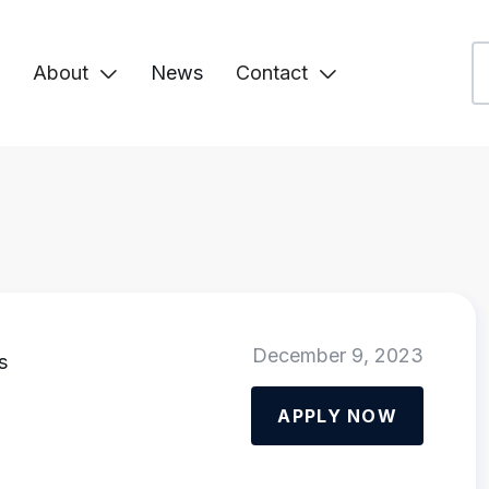
About
News
Contact


December 9, 2023
s
APPLY NOW